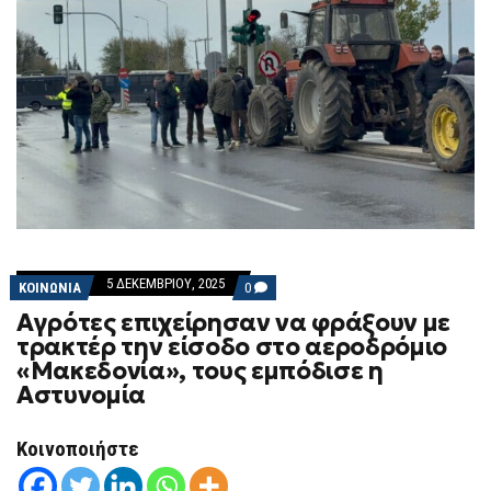
5 ΔΕΚΕΜΒΡΊΟΥ, 2025
COMMENTS
ΚΟΙΝΩΝΙΑ
0
ON
Αγρότες επιχείρησαν να φράξουν με
ΑΓΡΌΤΕΣ
ΕΠΙΧΕΊΡΗΣΑΝ
τρακτέρ την είσοδο στο αεροδρόμιο
ΝΑ
«Μακεδονία», τους εμπόδισε η
ΦΡΆΞΟΥΝ
ΜΕ
Αστυνομία
ΤΡΑΚΤΈΡ
ΤΗΝ
ΕΊΣΟΔΟ
Κοινοποιήστε
ΣΤΟ
ΑΕΡΟΔΡΌΜΙΟ
«ΜΑΚΕΔΟΝΊΑ»,