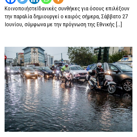
8
ΚοινοποιήστεΙδανικές συνθήκες για όσους επιλέξουν
ΜΠΟΦΌΡ
–
την παραλία δημιουργεί ο καιρός σήμερα, Σάββατο 27
ΠΟΎ
ΘΑ
Ιουνίου, σύμφωνα με την πρόγνωση της Εθνικής […]
ΦΤΆΣΕΙ
ΤΟΥΣ
36°C
Η
ΘΕΡΜΟΚΡΑΣΊΑ