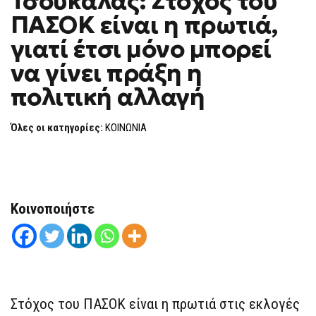
Τσουκαλάς: Στόχος του
H
ΣΤΌΧΟΣ
ΠΑΣΟΚ είναι η πρωτιά,
ΤΟΥ
F
ΠΑΣΟΚ
O
ΕΊΝΑΙ
γιατί έτσι μόνο μπορεί
R
Η
ΠΡΩΤΙΆ,
M
να γίνει πράξη η
ΓΙΑΤΊ
ΈΤΣΙ
πολιτική αλλαγή
ΜΌΝΟ
ΜΠΟΡΕΊ
ΝΑ
ΓΊΝΕΙ
Όλες οι κατηγορίες:
ΚΟΙΝΩΝΙΑ
ΠΡΆΞΗ
Η
ΠΟΛΙΤΙΚΉ
ΑΛΛΑΓΉ
Κοινοποιήστε
Στόχος του ΠΑΣΟΚ είναι η πρωτιά στις εκλογές