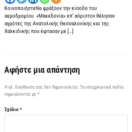
ΤΟΥΣ
ΚοινοποιήστεΝα φράξουν την είσοδο του
ΕΜΠΌΔΙΣΕ
Η
αεροδρομίου «Μακεδονία» επ’ αόριστον θέλησαν
ΑΣΤΥΝΟΜΊΑ
αγρότες της Ανατολικής Θεσσαλονίκης και της
Χαλκιδικής που έφτασαν με […]
Αφήστε μια απάντηση
Η ηλ. διεύθυνση σας δεν δημοσιεύεται.
Τα υποχρεωτικά πεδία
σημειώνονται με
*
Σχόλιο
*