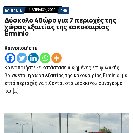
1 ΑΠΡΙΛΊΟΥ, 2026
COMMENTS
ΚΟΙΝΩΝΙΑ
0
ON
Δύσκολο 48ώρο για 7 περιοχές της
ΔΎΣΚΟΛΟ
48ΏΡΟ
χώρας εξαιτίας της κακοκαιρίας
ΓΙΑ
Erminio
7
ΠΕΡΙΟΧΈΣ
ΤΗΣ
ΧΏΡΑΣ
Κοινοποιήστε
ΕΞΑΙΤΊΑΣ
ΤΗΣ
ΚΑΚΟΚΑΙΡΊΑΣ
ERMINIO
ΚοινοποιήστεΣε κατάσταση αυξημένης επιφυλακής
βρίσκεται η χώρα εξαιτίας της κακοκαιρίας Erminio, με
επτά περιοχές να τίθονται στο «κόκκινο» συναγερμό
και […]