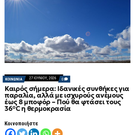
27 ΙΟΥΝΊΟΥ, 2026
COMMENTS
ΚΟΙΝΩΝΙΑ
0
ON
Καιρός σήμερα: Ιδανικές συνθήκες για
ΚΑΙΡΌΣ
ΣΉΜΕΡΑ:
παραλία, αλλά με ισχυρούς ανέμους
ΙΔΑΝΙΚΈΣ
έως 8 μποφόρ – Πού θα φτάσει τους
ΣΥΝΘΉΚΕΣ
ΓΙΑ
36°C η θερμοκρασία
ΠΑΡΑΛΊΑ,
ΑΛΛΆ
ΜΕ
Κοινοποιήστε
ΙΣΧΥΡΟΎΣ
ΑΝΈΜΟΥΣ
ΈΩΣ