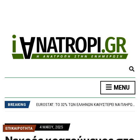
E
X
P
MENU
A
ΗΠΑ: ΝΊΚΗ ΤΗΣ ΑΡΙΣΤΕΡΉΣ ΠΤΈΡΥΓΑΣ ΤΩΝ ΔΗΜΟΚΡΑΤΙΚΏΝ ΣΤΟ ΜΊΣΙΓΚΑΝ – ΤΙ ΣΗΜΑΤΟΔΟΤΕΊ Η ΕΠΙΚΡΆΤΗΣΗ ΤΟΥ ΕΛ ΣΑΓΙΈΝΤ
N
ΔΟΛΟΦΟΝΊΑ 38ΧΡΟΝΗΣ ΒΡΕΤΑΝΊΔΑΣ ΣΤΗΝ ΚΥΨΈΛΗ: ΣΤΗΝ ΕΥΕΛΠΊΔΩΝ ΓΙΑ ΝΑ ΑΠΟΛΟΓΗΘΕΊ Ο 26ΧΡΟΝΟΣ ΑΦΓΑΝΌΣ
D
BREAKING
EUROSTAT: ΤΟ 32% ΤΩΝ ΕΛΛΉΝΩΝ ΚΑΘΥΣΤΕΡΕΊ ΝΑ ΠΛΗΡΏΣΕΙ ΤΟΥΣ ΛΟΓΑΡΙΑΣΜΟΎΣ ΚΟΙΝΉΣ ΩΦΈΛΕΙΑΣ
S
ΤΣΟΥΚΑΛΆΣ: ΤΟ ΥΠΟΥΡΓΕΊΟ ΟΙΚΟΝΟΜΙΚΏΝ ΒΡΉΚΕ ΠΑΡΑΤΥΠΊΕΣ, ΤΙΣ ΑΜΦΙΣΒΗΤΕΊ Ο ΓΕΩΡΓΙΆΔΗΣ;
E
«RED CODE» ΚΑΙ ΣΉΜΕΡΑ ΣΕ ΑΤΤΙΚΉ, ΒΟΙΩΤΊΑ ΚΑΙ ΕΎΒΟΙΑ ΓΙΑ ΤΟΝ ΚΊΝΔΥΝΟ ΕΚΔΉΛΩΣΗΣ ΠΥΡΚΑΓΙΆΣ
A
ΗΠΑ: ΝΊΚΗ ΤΗΣ ΑΡΙΣΤΕΡΉΣ ΠΤΈΡΥΓΑΣ ΤΩΝ ΔΗΜΟΚΡΑΤΙΚΏΝ ΣΤΟ ΜΊΣΙΓΚΑΝ – ΤΙ ΣΗΜΑΤΟΔΟΤΕΊ Η ΕΠΙΚΡΆΤΗΣΗ ΤΟΥ ΕΛ ΣΑΓΙΈΝΤ
4 ΜΑΪ́ΟΥ, 2025
R
ΕΠΙΚΑΙΡΟΤΗΤΑ
ΔΟΛΟΦΟΝΊΑ 38ΧΡΟΝΗΣ ΒΡΕΤΑΝΊΔΑΣ ΣΤΗΝ ΚΥΨΈΛΗ: ΣΤΗΝ ΕΥΕΛΠΊΔΩΝ ΓΙΑ ΝΑ ΑΠΟΛΟΓΗΘΕΊ Ο 26ΧΡΟΝΟΣ ΑΦΓΑΝΌΣ
C