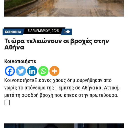
5 ΔΕΚΕΜΒΡΊΟΥ, 2025
COMMENTS
ΚΟΙΝΩΝΙΑ
0
ON
Τι ώρα τελειώνουν οι βροχές στην
ΤΙ
ΏΡΑ
Αθήνα
ΤΕΛΕΙΏΝΟΥΝ
ΟΙ
ΒΡΟΧΈΣ
Κοινοποιήστε
ΣΤΗΝ
ΑΘΉΝΑ
ΚοινοποιήστεΕικόνες χάους δημιουργήθηκαν από
νωρίς το απόγευμα της Πέμπτης σε Αθήνα και Αττική,
μετά τη σφοδρή βροχή που έπεσε στην πρωτεύουσα.
[…]