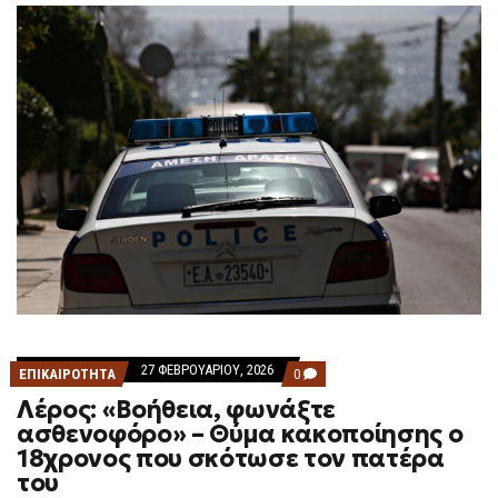
27 ΦΕΒΡΟΥΑΡΊΟΥ, 2026
COMMENTS
ΕΠΙΚΑΙΡΟΤΗΤΑ
0
ON
Λέρος: «Βοήθεια, φωνάξτε
ΛΈΡΟΣ:
«ΒΟΉΘΕΙΑ,
ασθενοφόρο» – Θύμα κακοποίησης ο
ΦΩΝΆΞΤΕ
18χρονος που σκότωσε τον πατέρα
ΑΣΘΕΝΟΦΌΡΟ»
–
του
ΘΎΜΑ