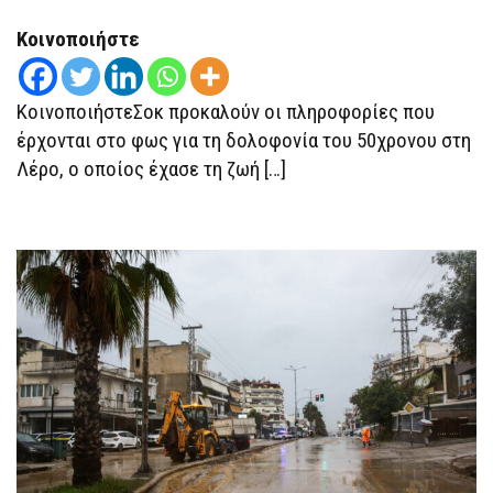
ΚΑΚΟΠΟΊΗΣΗΣ
Ο
Κοινοποιήστε
18ΧΡΟΝΟΣ
ΠΟΥ
ΣΚΌΤΩΣΕ
ΤΟΝ
ΚοινοποιήστεΣοκ προκαλούν οι πληροφορίες που
ΠΑΤΈΡΑ
ΤΟΥ
έρχονται στο φως για τη δολοφονία του 50χρονου στη
Λέρο, ο οποίος έχασε τη ζωή […]