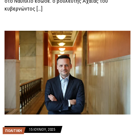
στο Ναύπλιο έδωσε. ο βουλευτής Αχαΐας του
κυβερνώντος […]
15 ΙΟΥΛΊΟΥ, 2025
ΠΟΛΙΤΙΚΗ