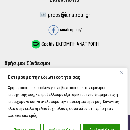
press@ianatropi.gr
ianatropi.gr/
Spotify ΕΚΠΟΜΠΗ ΑΝΑΤΡΟΠΗ
Χρήσιμοι Σύνδεσμοι
Εκτιμούμε την ιδιωτικότητά σας
ΌΡΟΙ ΧΡΉΣΗΣ
Χρησιμοποιούμε cookies για να βελτιώσουμε την εμπειρία
ΠΟΛΙΤΙΚΉ ΑΠΟΡΡΉΤΟΥ
περιήγησής σας, να προβάλλουμε εξατομικευμένες διαφημίσεις ή
περιεχόμενο και να αναλύουμε την επισκεψιμότητά μας. Κάνοντας
κλικ στην επιλογή «Αποδοχή όλων», συναινείτε στη χρήση των
cookies από εμάς.
iAnatropi ©