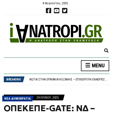
8 Αυγούστου, 2026
E
X
P
ΚΟΖΆΝΗ: ΦΩΤΙΆ ΣΕ ΔΑΣΙΚΉ ΈΚΤΑΣΗ ΣΤΗΝ ΕΡΜΑΚΙΆ – ΜΕΓΆΛΗ ΚΙΝΗΤΟΠΟΊΗΣΗ ΤΗΣ ΠΥΡΟΣΒΕΣΤΙΚΉΣ
MENU
A
«ΚΑΙΝΟΦΑΝΉΣ ΚΑΙ ΆΚΥΡΗ» Η ΝΈΑ ΑΡΧΕΙΟΘΈΤΗΣΗ ΤΩΝ ΥΠΟΚΛΟΠΏΝ, ΛΈΕΙ Η ΔΙΚΗΓΌΡΟΣ ΤΟΥ ΧΡ. ΣΠΊΡΤΖΗ
N
Η ΟΜΟΣΠΟΝΔΊΑ ΤΗΣ ΑΡΓΕΝΤΙΝΉΣ ΠΕΡΙΜΈΝΕΙ ΤΙ ΘΑ ΑΠΟΦΑΣΊΣΟΥΝ ΟΙ ΜΈΣΙ ΚΑΙ ΣΚΑΛΌΝΙ
D
BREAKING
ΦΩΤΙΆ ΣΤΗΝ ΕΡΜΑΚΙΆ ΚΟΖΆΝΗΣ – ΕΠΙΧΕΙΡΟΎΝ ΕΝΑΈΡΙΕΣ ΚΑΙ ΕΠΊΓΕΙΕΣ ΔΥΝΆΜΕΙΣ
S
ΈΣΒΗΣΕ Η ΠΥΡΚΑΓΙΆ ΣΤΟ ΜΑΡΚΌΠΟΥΛΟ ΑΤΤΙΚΉΣ – ΧΩΡΊΣ ΕΝΕΡΓΌ ΜΈΤΩΠΟ Η ΦΩΤΙΆ ΚΟΝΤΆ ΣΤΗ ΘΈΡΜΗ
E
ΚΟΖΆΝΗ: ΦΩΤΙΆ ΣΕ ΔΑΣΙΚΉ ΈΚΤΑΣΗ ΣΤΗΝ ΕΡΜΑΚΙΆ – ΜΕΓΆΛΗ ΚΙΝΗΤΟΠΟΊΗΣΗ ΤΗΣ ΠΥΡΟΣΒΕΣΤΙΚΉΣ
A
«ΚΑΙΝΟΦΑΝΉΣ ΚΑΙ ΆΚΥΡΗ» Η ΝΈΑ ΑΡΧΕΙΟΘΈΤΗΣΗ ΤΩΝ ΥΠΟΚΛΟΠΏΝ, ΛΈΕΙ Η ΔΙΚΗΓΌΡΟΣ ΤΟΥ ΧΡ. ΣΠΊΡΤΖΗ
29 ΙΟΥΛΊΟΥ, 2025
R
ΝΕΑ ΔΗΜΟΚΡΑΤΙΑ
C
ΟΠΕΚΕΠΕ-GATE: ΝΔ –
H