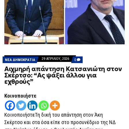
29 ΑΠΡΙΛΊΟΥ, 2026
COMMENTS
ΝΕΑ ΔΗΜΟΚΡΑΤΙΑ
0
ON
Αιχμηρή απάντηση Κατσανιώτη στον
ΑΙΧΜΗΡΉ
ΑΠΆΝΤΗΣΗ
Σκέρτσο: “Ας ψάξει άλλου για
ΚΑΤΣΑΝΙΏΤΗ
εχθρούς”
ΣΤΟΝ
ΣΚΈΡΤΣΟ:
“ΑΣ
ΨΆΞΕΙ
Κοινοποιήστε
ΆΛΛΟΥ
ΓΙΑ
ΕΧΘΡΟΎΣ”
ΚοινοποιήστεΤη δική του απάντηση στον Άκη
Σκέρτσο και στα όσα είπε στο προσυνέδριο της ΝΔ