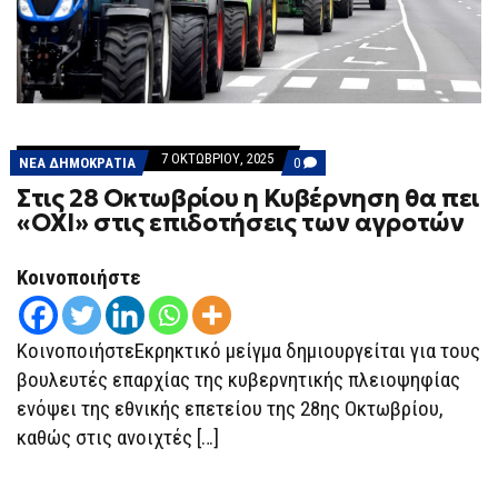
7 ΟΚΤΩΒΡΊΟΥ, 2025
COMMENTS
ΝΕΑ ΔΗΜΟΚΡΑΤΙΑ
0
ON
Στις 28 Οκτωβρίου η Κυβέρνηση θα πει
ΣΤΙΣ
28
«ΟΧΙ» στις επιδοτήσεις των αγροτών
ΟΚΤΩΒΡΊΟΥ
Η
ΚΥΒΈΡΝΗΣΗ
Κοινοποιήστε
ΘΑ
ΠΕΙ
«ΟΧΙ»
ΣΤΙΣ
ΕΠΙΔΟΤΉΣΕΙΣ
ΚοινοποιήστεΕκρηκτικό μείγμα δημιουργείται για τους
ΤΩΝ
βουλευτές επαρχίας της κυβερνητικής πλειοψηφίας
ΑΓΡΟΤΏΝ
ενόψει της εθνικής επετείου της 28ης Οκτωβρίου,
καθώς στις ανοιχτές […]