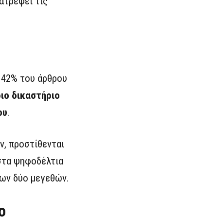
ατρέψει τις
ο 42% του άρθρου
ιο δικαστήριο
ου
.
ν, προστίθενται
 στα ψηφοδέλτια
των δύο μεγεθών.
ο