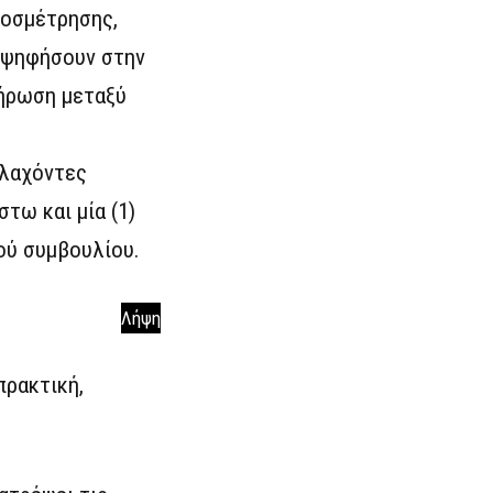
ροσμέτρησης,
σοψηφήσουν στην
λήρωση μεταξύ
ιλαχόντες
τω και μία (1)
ού συμβουλίου.
Λήψη
πρακτική,