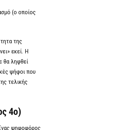
ασμό (ο οποίος
ότητα της
ει» εκεί. Η
ε θα ληφθεί
ικές ψήφοι που
της τελικής
ος 4ο)
 Ένας ψηφοφόρος