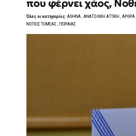
που φέρνει χάος, Νοθ
ΣΤΟ
ΆΡΘΡΟ
57:
Όλες οι κατηγορίες:
ΑΘΗΝΑ
,
ΑΝΑΤΟΛΙΚΗ ΑΤΤΙΚΗ
,
ΑΡΘΡΑ
ΤΟ
«ΔΕΎΤΕΡΟ
ΝΟΤΙΟΣ ΤΟΜΕΑΣ
,
ΠΕΙΡΑΙΑΣ
ΣΤΆΔΙΟ»
ΠΟΥ
ΦΈΡΝΕΙ
ΧΆΟΣ,
ΝΟΘΕΊΑ
ΚΑΙ
ΑΛΛΟΊΩΣΗ
ΤΗΣ
ΚΆΛΠΗΣ